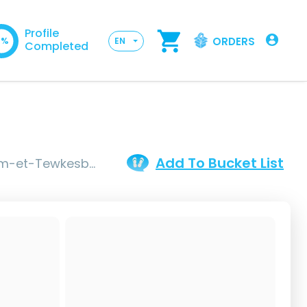
Profile
ORDERS
0%
EN
Completed
Add To Bucket List
esbury, QC, Canada