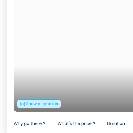
Show all photos
Why go there ?
What's the price ?
Duration